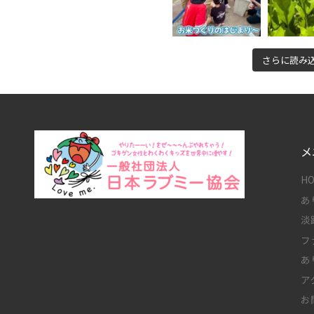
さらに読み
メ
H
あ
淡
フ
あ
ア
お