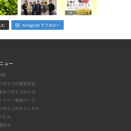
込む
Instagram でフォロー
ニュー
OME
りがとう村運営会社
路ありがとう村とは
ァミリー専用ページ
りがとう村チャンネル
クセス
問合せ