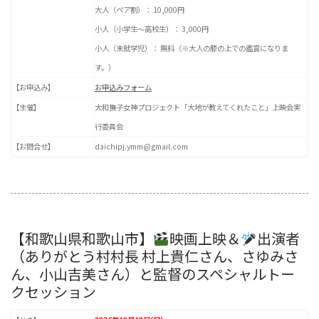
大人（ペア割）： 10,000円
小人（小学生〜高校生）： 3,000円
小人（未就学児）： 無料（※大人の膝の上での鑑賞になりま
す。）
【お申込み】
お申込みフォーム
【主催】
大和撫子女神プロジェクト「大地が教えてくれたこと」上映会実
行委員会
【お問合せ】
daichipj.ymm@gmail.com
【和歌山県和歌山市】
映画上映＆
出演者
（ありがとう村村長 村上貴仁さん、さゆみさ
ん、小山吉美さん）と監督のスペシャルトー
クセッション