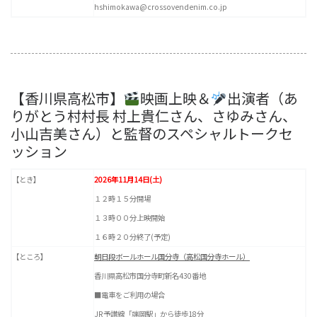
hshimokawa@crossovendenim.co.jp
【香川県高松市】
映画上映＆
出演者（あ
りがとう村村長 村上貴仁さん、さゆみさん、
小山吉美さん）と監督のスペシャルトークセ
ッション
【とき】
2026年11月14日(土)
１２時１５分開場
１３時００分上映開始
１６時２０分終了(予定)
【ところ】
朝日段ボールホール国分寺（高松国分寺ホール）
香川県高松市国分寺町新名430番地
■電車をご利用の場合
JR予讃線「端岡駅」から徒歩18分