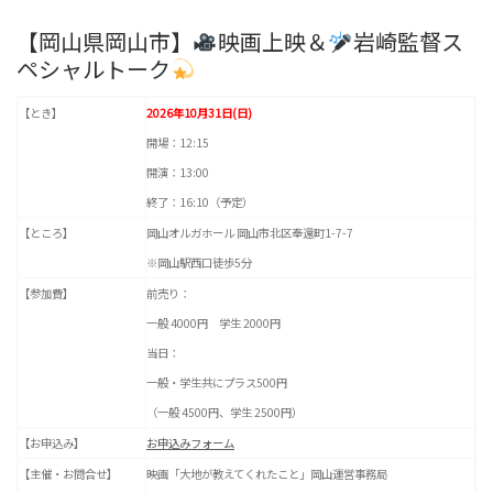
【岡山県岡山市】
映画上映＆
岩崎監督ス
ペシャルトーク
【とき】
2026年10月31日(日)
開場：12:15
開演：13:00
終了：16:10（予定）
【ところ】
岡山オルガホール 岡山市北区奉還町1-7-7
※岡山駅西口徒歩5分
【参加費】
前売り：
一般 4000円 学生 2000円
当日：
一般・学生共にプラス500円
（一般 4500円、学生 2500円）
【お申込み】
お申込みフォーム
【主催・お問合せ】
映画「大地が教えてくれたこと」岡山運営事務局