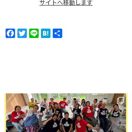
サイトへ移動します
F
T
Li
H
共
a
w
n
at
有
c
itt
e
e
e
er
n
b
a
o
o
k