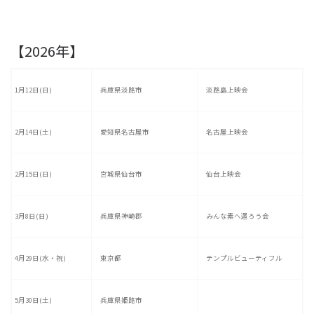
【2026年】
1月12日(日)
兵庫県淡路市
淡路島上映会
2月14日(土)
愛知県名古屋市
名古屋上映会
2月15日(日)
宮城県仙台市
仙台上映会
3月8日(日)
兵庫県神崎郡
みんな素へ還ろう会
4月29日(水・祝)
東京都
テンプルビューティフル
5月30日(土)
兵庫県姫路市