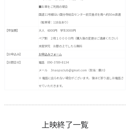
■お車をご利用の場合
国道11号線沿い国分寺総合センター前交差点を南へ約50m直進
（駐車場：118台あり）
【参加費】
大人 6000円 学生3000円
ペア割 ２枚１００００円（購入後の変更はご遠慮ください）
未就学児 お膝の上でしたら無料
【お申込み】
お申込みフォーム
【お問合せ】
電話 090-3789-8134
メール 3naopsclub@gmail.com（担当：藤川）
※ 電話に出られない場合がございます。 後ほど折り返しお電話さ
せていただきます。
上映終了一覧