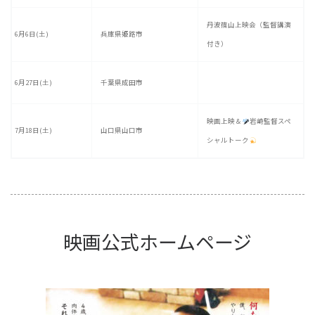
丹波篠山上映会（監督講演
6月6日(土)
兵庫県姫路市
付き）
6月27日(土)
千葉県成田市
映画上映＆
岩崎監督スペ
7月18日(土)
山口県山口市
シャルトーク
映画公式ホームページ