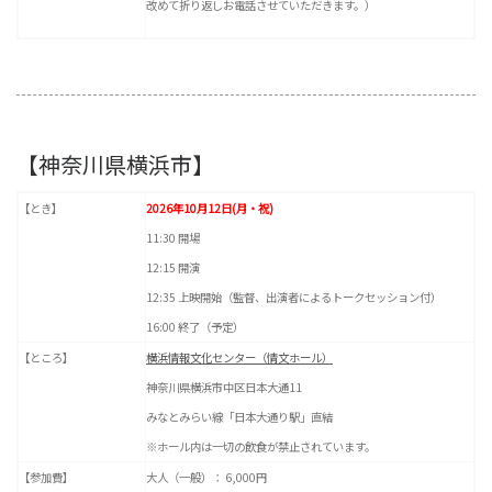
改めて折り返しお電話させていただきます。）
【神奈川県横浜市】
【とき】
2026年10月12日(月・祝)
11:30 開場
12:15 開演
12:35 上映開始（監督、出演者によるトークセッション付）
16:00 終了（予定）
【ところ】
横浜情報文化センター（情文ホール）
神奈川県横浜市中区日本大通11
みなとみらい線「日本大通り駅」直結
※ホール内は一切の飲食が禁止されています。
【参加費】
大人（一般）： 6,000円