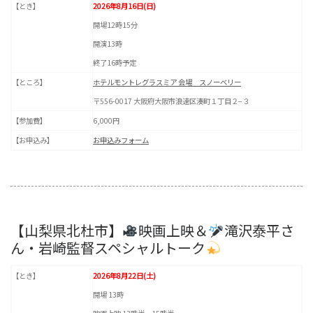
【とき】
2026年8月16日(日)
開場12時15分
開演13時
終了16時予定
【ところ】
ホテルモントレグラスミア 会場 スノーベリー
〒556-0017 大阪府大阪市浪速区湊町１丁目２−３
【参加費】
6,000円
【お申込み】
お申込みフォーム
【山梨県北杜市】
映画上映＆
滝沢泰平さ
ん・岩崎監督スペシャルトーク
【とき】
2026年8月22日(土)
開場 13時