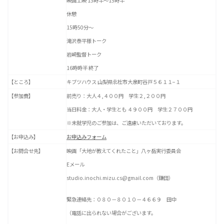
映画上映 13時半～15時半
休憩
15時50分～
滝沢泰平様トーク
岩崎監督トーク
16時時半 終了
【ところ】
キブツハウス 山梨県北杜市大泉町谷戸５６１１−１
【参加費】
前売り：大人４,４００円 学生２,２００円
当日料金：大人・学生とも ４９００円 学生２７００円
※未就学児のご参加は、ご遠慮いただいております。
【お申込み】
お申込みフォーム
【お問合せ先】
映画「大地が教えてくれたこと」八ヶ岳実行委員会
Eメール
studio.inochi.mizu.cs@gmail.com（鎌田）
緊急連絡先：０８０－８０１０－４６６９ 田中
（電話に出られない場合がございます。