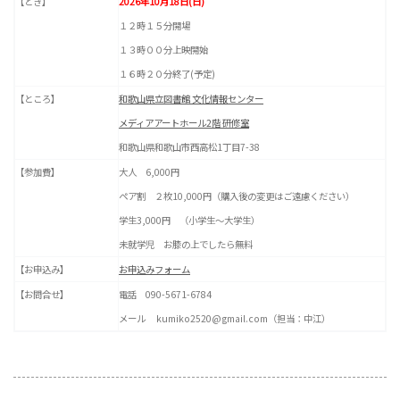
【とき】
2026年10月18日(日)
１２時１５分開場
１３時００分上映開始
１６時２０分終了(予定)
【ところ】
和歌山県立図書館 文化情報センター
メディアアートホール2階 研修室
和歌山県和歌山市西高松1丁目7-38
【参加費】
大人 6,000円
ペア割 ２枚10,000円（購入後の変更はご遠慮ください）
学生3,000円 （小学生～大学生）
未就学児 お膝の上でしたら無料
【お申込み】
お申込みフォーム
【お問合せ】
電話 090-5671-6784
メール kumiko2520@gmail.com（担当：中江）