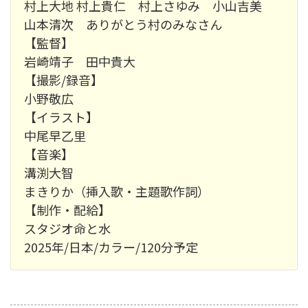
村上大地 村上貴仁 村上さゆみ 小山吉美
山本清次 ありがとう村のみなさん
【監督】
岩崎靖子 田中貴大
【撮影/録音】
小野敬広
【イラスト】
中尾早乙里
【音楽】
溝渕大智
まきりか（挿入歌・主題歌作詞）
【制作・配給】
スタジオ命と水
2025年/日本/カラー/120分予定