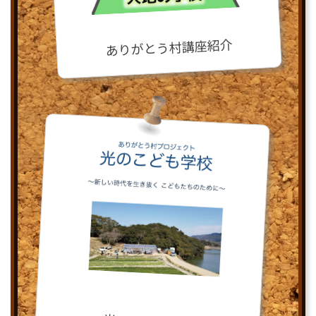
ありがとう村講座紹介