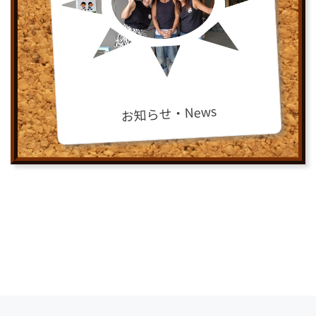
お知らせ・News