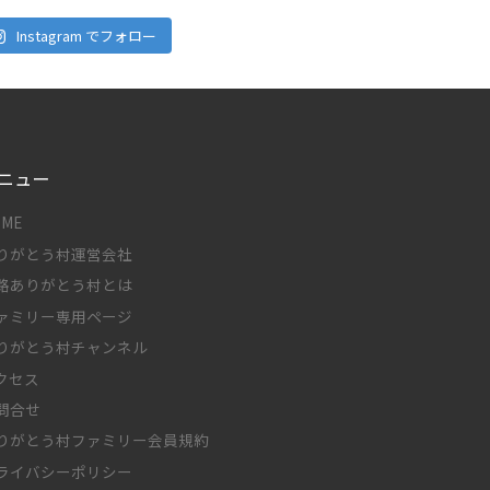
Instagram でフォロー
ニュー
OME
りがとう村運営会社
路ありがとう村とは
ァミリー専用ページ
りがとう村チャンネル
クセス
問合せ
りがとう村ファミリー会員規約
ライバシーポリシー