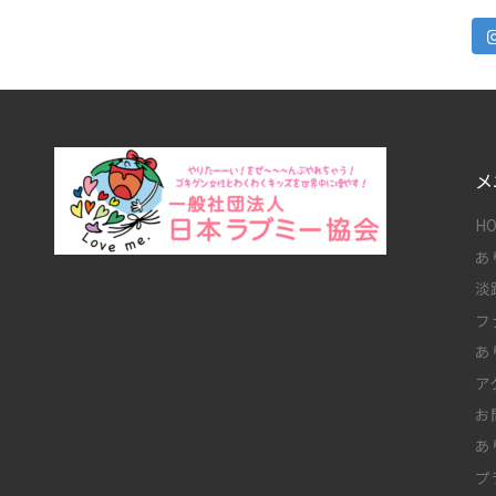
メ
H
あ
淡
フ
あ
ア
お
あ
プ