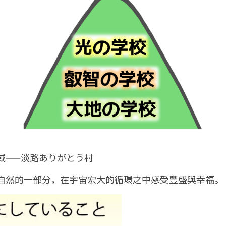
域——淡路ありがとう村
自然的一部分，在宇宙宏大的循環之中感受豐盛與幸福。